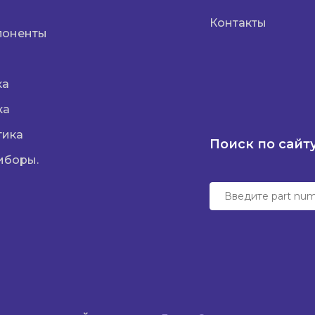
Контакты
поненты
ка
ка
тика
Поиск по сайт
иборы.