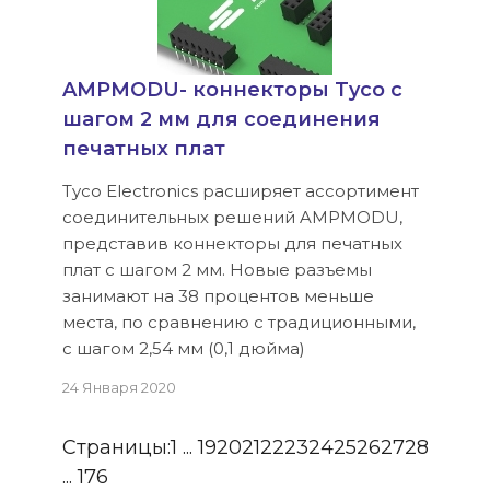
AMPMODU- коннекторы Tyco с
шагом 2 мм для соединения
печатных плат
Tyco Electronics расширяет ассортимент
соединительных решений AMPMODU,
представив коннекторы для печатных
плат с шагом 2 мм. Новые разъемы
занимают на 38 процентов меньше
места, по сравнению с традиционными,
с шагом 2,54 мм (0,1 дюйма)
24 Января 2020
Страницы:
1
...
19
20
21
22
23
24
25
26
27
28
...
176