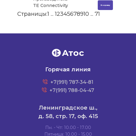
TE Connectivity
В корзину
Страницы:
1
...
1
2
3
4
5
6
7
8
9
10
...
71
Атос
Горячая линия
+7(991) 787-34-81
+7(991) 788-04-47
Ленинградское ш.,
д. 58, стр. 17, оф. 415
Пн. - Чт: 10.00 - 17.00
Пятница: 10.00 - 15.00