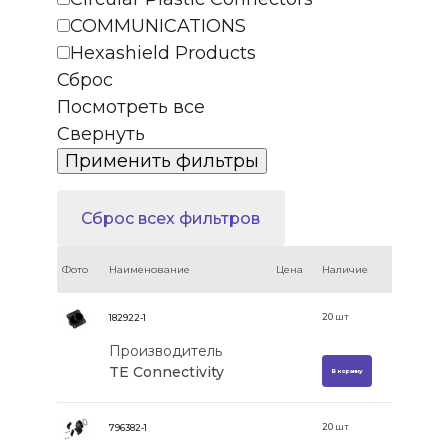
COMMUNICATIONS
Hexashield Products
Сброс
Посмотреть все
Свернуть
Сброс всех фильтров
Фото
Наименование
Цена
Наличие
20
шт
182922-1
Производитель
TE Connectivity
В корзину
20
шт
796382-1