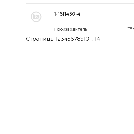
1-1611450-4
TE 
Производитель
Страницы:
1
2
3
4
5
6
7
8
9
10
...
14