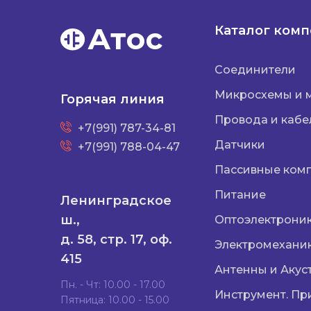
Атос
Каталог ком
Соединители
Микросхемы и 
Горячая линия
Провода и кабе
+7(991) 787-34-81
Датчики
+7(991) 788-04-47
Пассивные ком
Питание
Ленинградское
ш.,
Оптоэлектрони
д. 58, стр. 17, оф.
Электромехани
415
Антенны и Акус
Пн. - Чт: 10.00 - 17.00
Инструмент. Пр
Пятница: 10.00 - 15.00