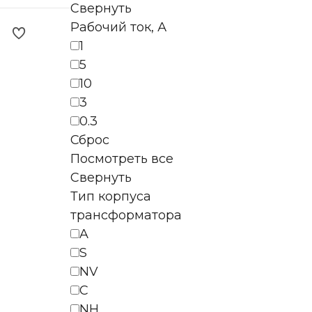
Свернуть
Рабочий ток, А
1
5
10
3
0.3
Сброс
Посмотреть все
Свернуть
Тип корпуса
трансформатора
A
S
NV
C
NH