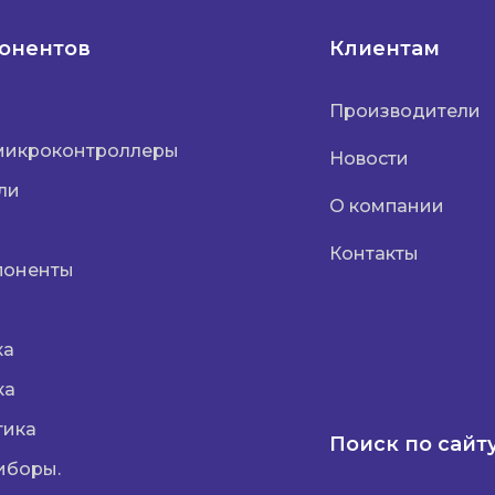
понентов
Клиентам
Производители
микроконтроллеры
Новости
ли
О компании
Контакты
поненты
ка
ка
тика
Поиск по сайт
иборы.