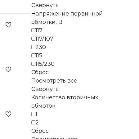
Свернуть
Напряжение первичной
обмотки, В
117
117/107
230
115
115/230
Сброс
Посмотреть все
Свернуть
Количество вторичных
обмоток
1
2
Сброс