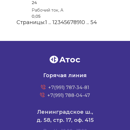
24
Рабочий ток, А
0,05
Страницы:
1
...
1
2
3
4
5
6
7
8
9
10
...
54
Атос
Горячая линия
+7(991) 787-34-81
+7(991) 788-04-47
Ленинградское ш.,
д. 58, стр. 17, оф. 415