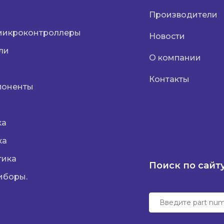
Производители
микроконтроллеры
Новости
ли
О компании
Контакты
поненты
ка
ка
тика
Поиск по сайт
иборы.