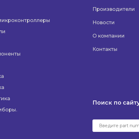
Производители
микроконтроллеры
Новости
ли
О компании
Контакты
поненты
ка
ка
тика
Поиск по сайт
иборы.