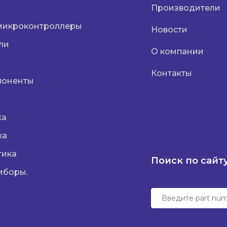
Производители
микроконтроллеры
Новости
ли
О компании
Контакты
поненты
ка
ка
тика
Поиск по сайт
иборы.