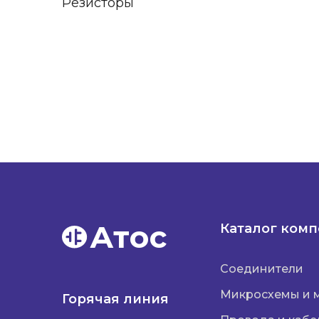
Резисторы
Атос
Каталог ком
Соединители
Микросхемы и 
Горячая линия