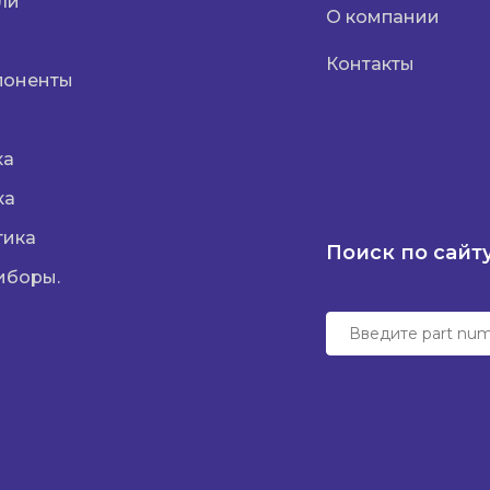
ли
О компании
Контакты
поненты
ка
ка
тика
Поиск по сайт
иборы.